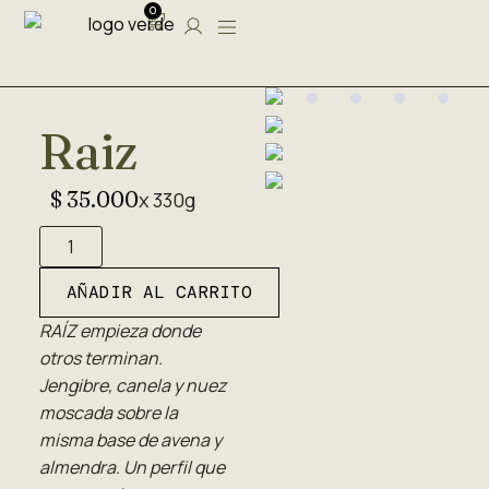
0
Raiz
$
35.000
x 330g
AÑADIR AL CARRITO
RAÍZ empieza donde
otros terminan.
Jengibre, canela y nuez
moscada sobre la
misma base de avena y
almendra. Un perfil que