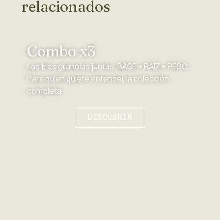
relacionados
Combo x3
Las tres granolas juntas. BASE + RAÍZ + PESO.
Para quien quiere entender la colección
completa
DESCUBRIR