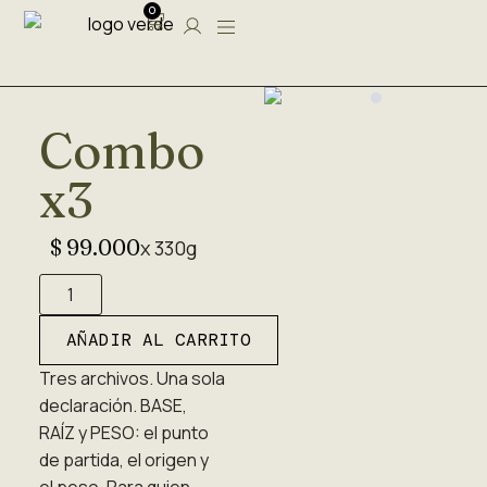
0
Combo
x3
$
99.000
x 330g
AÑADIR AL CARRITO
Tres archivos. Una sola
declaración. BASE,
RAÍZ y PESO: el punto
de partida, el origen y
el peso. Para quien